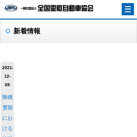
メ
ニ
ュ
新着情報
ー
を
開
く
2021-
12-
09
降積
雪期
にお
ける