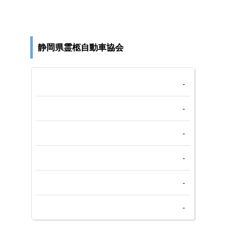
静岡県霊柩自動車協会
-
-
-
-
-
-