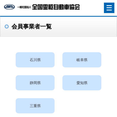
メ
ニ
ュ
会員事業者一覧
ー
を
開
く
石川県
岐阜県
静岡県
愛知県
三重県