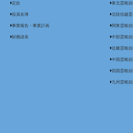
定款
東北霊柩自
役員名簿
北陸信越霊
事業報告・事業計画
関東霊柩自
財務諸表
中部霊柩自
近畿霊柩自
中国霊柩自
四国霊柩自
九州霊柩自