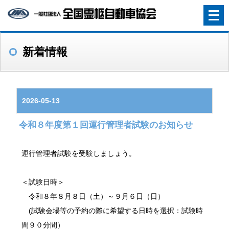
メ
ニ
ュ
新着情報
ー
を
開
く
2026-05-13
令和８年度第１回運行管理者試験のお知らせ
運行管理者試験を受験しましょう。
＜試験日時＞
令和８年８月８日（土）～９月６日（日）
(試験会場等の予約の際に希望する日時を選択：試験時
間９０分間）