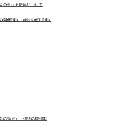
策の更なる徹底について
の開催制限、施設の使用制限
等の徹底）、催物の開催制