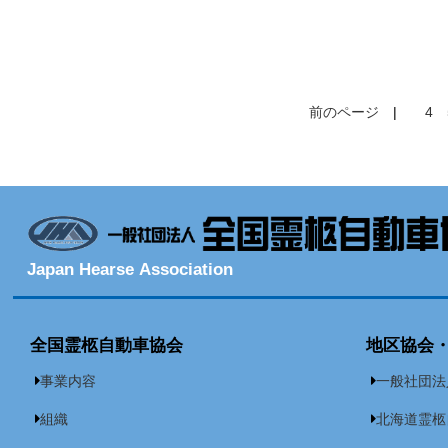
前のページ
|
4
Japan Hearse Association
全国霊柩自動車協会
地区協会
事業内容
一般社団法
組織
北海道霊柩