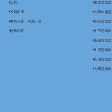
定款
東北霊柩自
役員名簿
北陸信越霊
事業報告・事業計画
関東霊柩自
財務諸表
中部霊柩自
近畿霊柩自
中国霊柩自
四国霊柩自
九州霊柩自