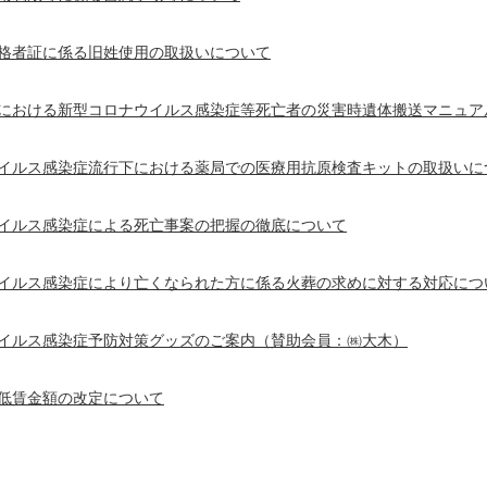
格者証に係る旧姓使用の取扱いについて
における新型コロナウイルス感染症等死亡者の災害時遺体搬送マニュア
イルス感染症流行下における薬局での医療用抗原検査キットの取扱いに
イルス感染症による死亡事案の把握の徹底について
イルス感染症により亡くなられた方に係る火葬の求めに対する対応につ
イルス感染症予防対策グッズのご案内（賛助会員：㈱大木）
低賃金額の改定について