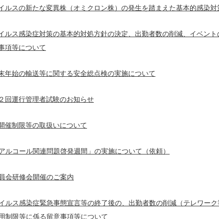
イルスの新たな変異株（オミクロン株）の発生を踏まえた基本的感染対
イルス感染症対策の基本的対処方針の決定、出勤者数の削減、イベント
事項等について
末年始の輸送等に関する安全総点検の実施について
２回運行管理者試験のお知らせ
開催制限等の取扱いについて
アルコール関連問題啓発週間」の実施について（依頼）
員会研修会開催のご案内
イルス感染症緊急事態宣言等の終了後の、出勤者数の削減（テレワーク
用制限等に係る留意事項等について