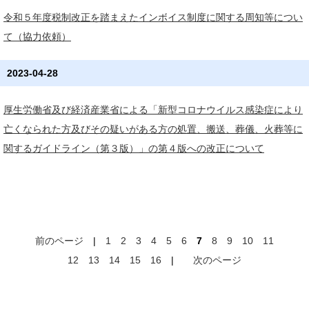
令和５年度税制改正を踏まえたインボイス制度に関する周知等につい
て（協力依頼）
2023-04-28
厚生労働省及び経済産業省による「新型コロナウイルス感染症により
亡くなられた方及びその疑いがある方の処置、搬送、葬儀、火葬等に
関するガイドライン（第３版）」の第４版への改正について
前のページ
|
1
2
3
4
5
6
7
8
9
10
11
12
13
14
15
16
|
次のページ